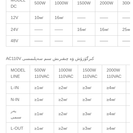
MODEL
500W
1000W
1500W
2000W
3000
DC
12V
10㎟
16㎟
——
——
——
24V
——
——
16㎟
16㎟
25㎟
48V
——
——
——
——
——
AC110V كىرگۈزۈش ۋە چىقىرىش سىم سەپلىمىسى
MODEL
500W
1000W
1500W
2000W
LINE
110VAC
110VAC
110VAC
110VAC
L-IN
≥1㎟
≥2㎟
≥3㎟
≥4㎟
N-IN
≥1㎟
≥2㎟
≥3㎟
≥4㎟
يەر
≥1㎟
≥2㎟
≥3㎟
≥4㎟
سىمى
L-OUT
≥1㎟
≥2㎟
≥3㎟
≥4㎟