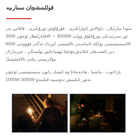
قوللىنىشچان سىنارىيە
سودا سارايلار ، داۋالاش ئاپپاراتلىرى ، قۇرۇلۇش ئورۇنلىرى ، قاقاس يەر
قاتارلىقلار ئۈچۈن 3000W ～ 8000W تور سىرتىدىكى يورۇقلۇق ۋولت
سىستېمىسى يۈككە ئاساسەن تاللىنىشى كېرەك.ئەگەر قۇۋۋىتى 8000W
دىن ئاشىدىغان ئايلاندۇرغۇچقا ئېھتىياجلىق بولسىڭىز ، خېرىدارلار
مۇلازىمىتى بىلەن ئالاقىلىشىڭ.
پاراخوت ، ماشىنا ، ھاجەتخانا ۋە كىچىك رايون سىستېمىسى ئۈچۈن
1000W-3000W تەتۈر ئايلىنىش تەۋسىيە قىلىنىدۇ.