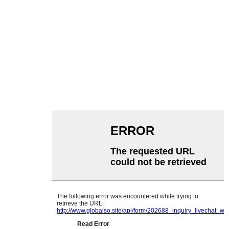
خەۋەرلەر
تۈر دېلوسى
مەھسۇلاتلار
بىز ھەققىدە
ئۆي
قايتا ساتقۇچى
بىز بىلەن ئالاقىلىشىڭ
قۇياش سىستېمىسى ھەل قىلىش چارىسىنى
سوراڭ
بىزگە ئېلخەت يوللاڭ
multifit@multifitele.com
بىزگە تېلېفون قىلىڭ
0086-15801582755
ئادرېس
503-نومۇرلۇق بىنا 5-نومۇر ، روڭخۇا جەنۇبىي يولى ،