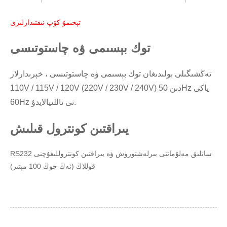
تېخىمۇ كۆپ ئىقتىدارلىرى
توك بېسىمى ۋە چاستوتىسى
تەڭشىگىلى بولىدىغان توك بېسىمى ۋە چاستوتىسى ، خېرىدارلار
110V / 115V / 120V (220V / 230V / 240V) دىن 50Hz ياكى
60Hz نى تاللىيالايدۇ.
يىراقتىن كونترول قىلىش
RS232 سانلىق مەلۇماتنى بىرلەشتۈرۈش ۋە يىراقتىن كونتروللىغۇچنى
قوللاڭ (ئەڭ چوڭ 100 مېتىر)