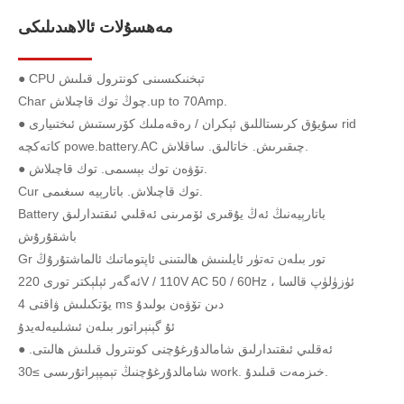
مەھسۇلات ئالاھىدىلىكى
● CPU تېخنىكىسىنى كونترول قىلىش
Char چوڭ توك قاچىلاش.up to 70Amp.
● سۇيۇق كرىستاللىق ئېكران / رەقەملىك كۆرسىتىش ئىختىيارى rid
كاتەكچە powe.battery.AC چىقىرىش. خاتالىق. ساقلاش.
● تۆۋەن توك بېسىمى. توك قاچىلاش.
Cur توك قاچىلاش. باتارېيە سىغىمى.
Battery باتارېيەنىڭ ئەڭ يۇقىرى ئۆمرىنى ئەقلىي ئىقتىدارلىق
باشقۇرۇش
Gr تور بىلەن تەتۈر ئايلىنىش ھالىتىنى ئاپتوماتىك ئالماشتۇرۇڭ
ئەگەر ئېلېكتر تورى 220V / 110V AC 50 / 60Hz ئۈزۈلۈپ قالسا ،
يۆتكىلىش ۋاقتى 4 ms دىن تۆۋەن بولىدۇ
ئۇ گېنېراتور بىلەن ئىشلىيەلەيدۇ
● ئەقلىي ئىقتىدارلىق شامالدۇرغۇچنى كونترول قىلىش ھالىتى.
شامالدۇرغۇچنىڭ تېمپېراتۇرىسى ≥30 work. خىزمەت قىلىدۇ.