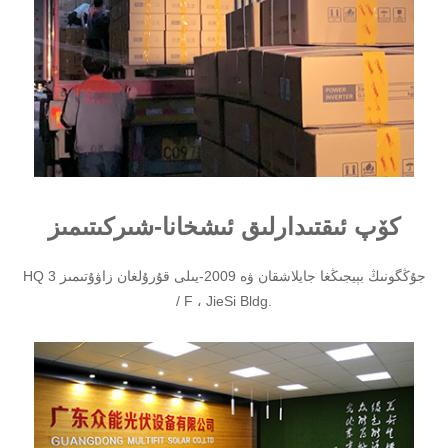
كۆپ ئىقتىدارلىق ئىشخانا-شىركىتىمىز
HQ جۇڭگونىڭ بېيجىڭغا جايلاشقان ۋە 2009-يىلى قۇرۇلغان
زاۋۇتىمىز 3
/ F ، JieSi Bldg.