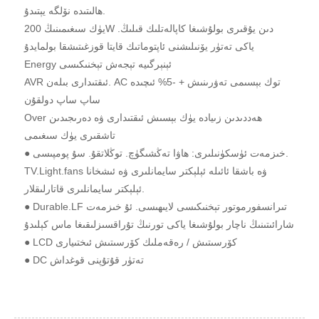
ھالىتىدە نۆلگە يېتىدۇ.
يۈك سىغىمىنىڭ 200W دىن يۇقىرى بولۇشىغا كاپالەتلىك قىلىڭ.
ياكى تەتۈر يۆنىلىشنى ئاپتوماتىك قايتا قوزغىتىشقا بولمايدۇ
Energy ئېنېرگىيە تېجەش تېخنىكىسى
AVR ئىقتىدارى بىلەن. AC توك بېسىمى تەۋرىنىش + -5% ئىچىدە
ساپ ساپ دولقۇن
Over ھەددىدىن زىيادە يۈك بېسىش ئىقتىدارى ۋە دەرىجىدىن
تاشقىرى يۈك سىغىمى
● خىزمەت ئۈسكۈنىلىرى: ھاۋا تەڭشىگۈچ. توڭلاتقۇ. سۇ پومپىسى.
TV.Light.fans ۋە باشقا ئائىلە ئېلېكتر سايمانلىرى ۋە ئىشخانا
ئېلېكتر سايمانلىرى قاتارلىقلار.
● Durable.LF تىرانسفورموتور تېخنىكىسى لايىھىسى. ئۇ خىزمەت
شارائىتىنىڭ ناچار بولۇشىغا ياكى تورنىڭ تۇراقسىزلىقىغا ماس كېلىدۇ
● LCD كۆرسىتىش / رەقەملىك كۆرسىتىش ئىختىيارى
● DC تەتۈر قۇتۇپنى قوغداش