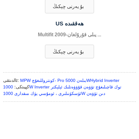
بۇ يەرنى چېكىڭ
US ھەققىدە
Multifit 2009-يىلى قۇرۇلغان ...
بۇ يەرنى چېكىڭ
MPW كونتروللىغۇچ- Pro بىلەن 5000WHybrid Inverter
ئالدىنقى:
كېيىنكى:
1000W Inverter توك قاچىلىغۇچ تۆۋەن قۇۋۋەتلىك ئېلېكتر
ئۈسكۈنىلىرى ، ئومۇمىي يۈك مىقدارى 1000W دىن تۆۋەن