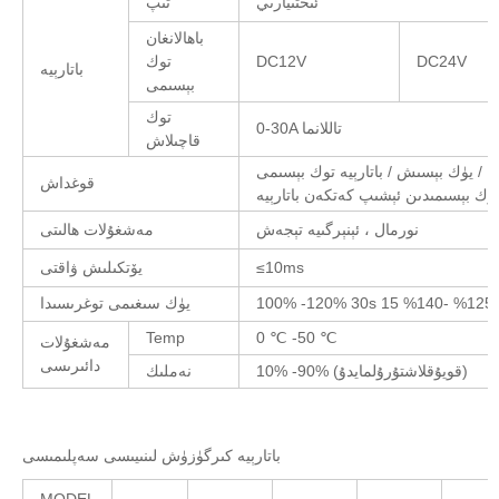
ئىختىيارىي
تىپ
باھالانغان
DC24V
DC12V
توك
باتارېيە
بېسىمى
توك
0-30A تاللانما
قاچىلاش
قوغداش
نورمال ، ئېنېرگىيە تېجەش
مەشغۇلات ھالىتى
≤10ms
يۆتكىلىش ۋاقتى
يۈك سىغىمى توغرىسىدا
Temp
0 ℃ -50 ℃
مەشغۇلات
دائىرىسى
10% -90% (قويۇقلاشتۇرۇلمايدۇ)
نەملىك
باتارېيە كىرگۈزۈش لىنىيىسى سەپلىمىسى