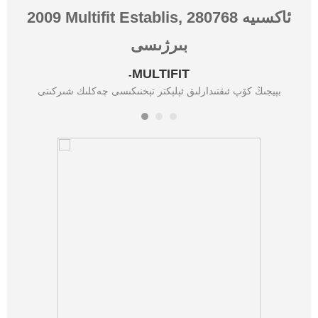
2009 Multifit Establis, 280768 ئاكسىيە
بىرژىسى
MULTIFIT
-
بېيجىڭ كۆپ ئىقتىدارلىق ئېلېكتر تېخنىكىسى چەكلىك شىركىتى