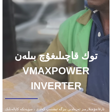
توك قاچىلىغۇچ بىلەن
VMAXPOWER
INVERTER
تارقاتقۇچىلارمىز ئەزەلدىن بىزگە ئىشىنىپ كەلدى ، سۈپەتكە كاپالەتلىك