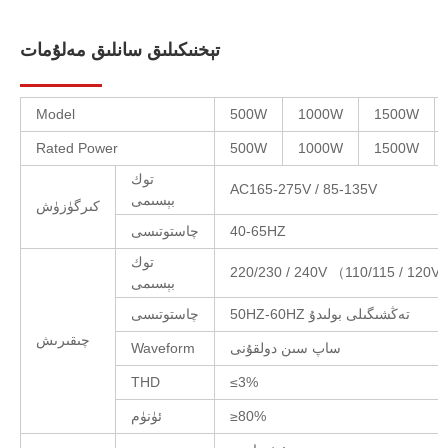
تېخنىكىلىق سانلىق مەلۇمات
Model
500W
1000W
1500W
Rated Power
500W
1000W
1500W
توك
AC165-275V / 85-135V
بېسىمى
كىرگۈزۈش
40-65HZ
چاستوتىسى
توك
بېسىمى
50HZ-60HZ تەڭشىگىلى بولىدۇ
چاستوتىسى
چىقىرىش
ساپ سىن دولقۇنى
Waveform
THD
≤3%
≥80%
ئۈنۈم