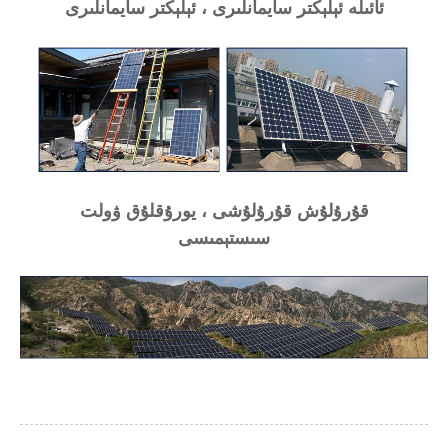
ئائىلە ئېلېكتر سايمانلىرى ، ئېلېكتر سايمانلىرى
قۇرۇلۇش قۇرۇلۇشى ، يورۇقلۇق ۋولت
سىستېمىسى