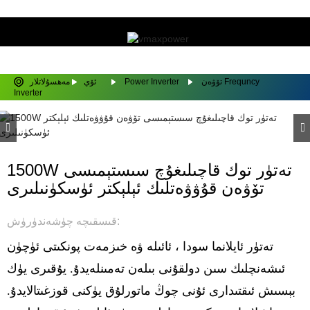
تۆۋەن Frequncy
Power Inverter
ئۆي
مەھسۇلاتلار
Inverter
1500W تەتۈر توك قاچىلىغۇچ سىستېمىسى
تۆۋەن قۇۋۋەتلىك ئېلېكتر ئۈسكۈنىلىرى
قىسقىچە چۈشەندۈرۈش:
تەتۈر ئايلانما سودا ، ئائىلە ۋە خىزمەت پونكىتى ئۈچۈن
ئىشەنچلىك سىن دولقۇنى بىلەن تەمىنلەيدۇ. يۇقىرى يۈك
بېسىش ئىقتىدارى ئۇنى چوڭ ماتورلۇق يۈكنى قوزغىتالايدۇ.