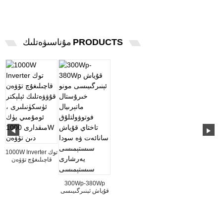
PRODUCTS
مۇناسىۋەتلىك
1000W Inverter توك
قاچىلىغۇچ تۆۋەن
قۇۋۋەتلىك ئېلېكتر
دېتالى ...
300Wp-380Wp
قۇياش ئېنىرگىيىسى
مونو كىرىستال
ماتىرىيالى ...