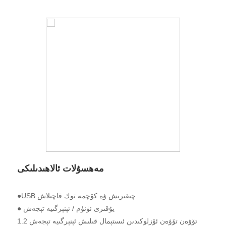
مەھسۇلات ئالاھىدىلىكى
USB چىقىرىش ۋە كۆچمە توك قاچىلاش
●
● يۇقىرى ئۈنۈم / ئېنېرگىيە تېجەش
1.2 تۆۋەن تۆۋەن ئۆزلۈكىدىن ئىستېمال قىلىش ئېنېرگىيە تېجەش