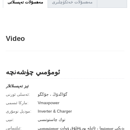
مەھسۇلات خەتكۈچلىرى
مەھسۇلات تەپسىلاتى
Video
ئومۇمىي چۈشەنچە
تېز تەپسىلاتلار
گۇاڭدۇڭ ، جۇڭگو
ئەسلى ئورنى:
Vmaxpower
ماركا ئىسمى:
Inverter & Charger
مودېل نومۇرى:
توك چاستوتىسى
تىپى:
ت سىستېمىسى
ئىلتىماس: