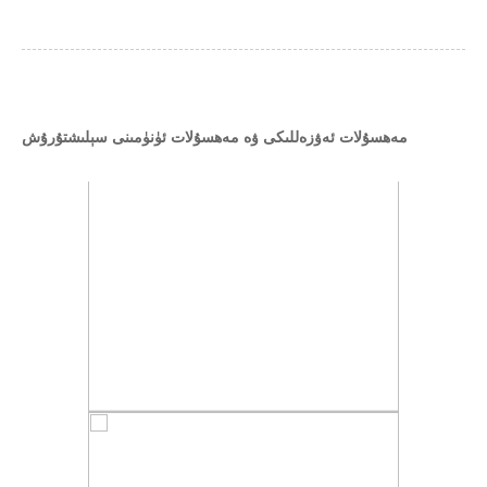
مەھسۇلات ئەۋزەللىكى ۋە مەھسۇلات ئۈنۈمىنى سېلىشتۇرۇش