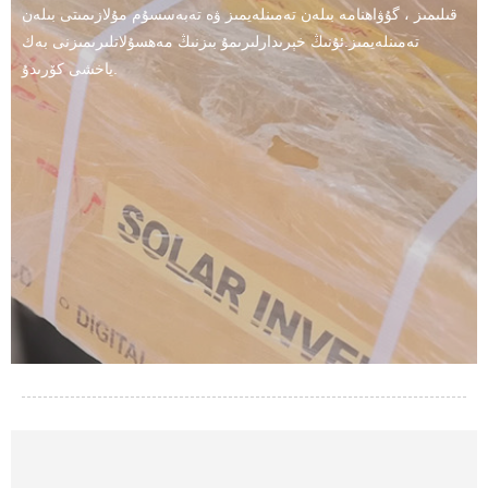
قىلىمىز ، گۇۋاھنامە بىلەن تەمىنلەيمىز ۋە تەبەسسۇم مۇلازىمىتى بىلەن
تەمىنلەيمىز.ئۇنىڭ خېرىدارلىرىمۇ بىزنىڭ مەھسۇلاتلىرىمىزنى بەك
ياخشى كۆرىدۇ.