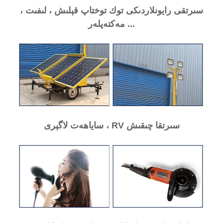
سىرتقى رايونلاردىكى توك توختاپ قېلىش ، لىفىت ،
مەكتەپلەر ...
ساياھەت لاگېرى ، RV سىرتقا چىقىش