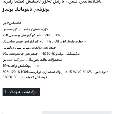
باشلانغاندىن كېيىن ، بارلىق تەتۈر ئايلىنىش ئىقتىدارلىرى
پۈتۈنلەي ئاپتوماتىك بولىدۇ.
ئىلتىماس:
ئۆي
كۆرسىتىش:
رەقەملىك كۆرسىتىش
220VAC ± 3%
نام كىرگۈزۈش بېسىمى:
50Hz / 60Hz (Autodetection)
نام كىرگۈزۈش قېتىم سانى:
چىقىرىش دولقۇنى:
ساپ سىن دولقۇنى
50HZ-60HZ تەڭشىگىلى بولىدۇ
چىقىرىش چاستوتىسى:
مەشغۇلات ھالىتى:
نورمال ، ئېنېرگىيە تېجەش
≤10ms
يۆتكىلىش ۋاقتى:
يۈك ئىقتىدارى توغرىسىدا:
100% -120% 30s قوغداش ، 125% -140% 15s
قوغداش ، 50150% 5s قوغداش
بىزگە ئېلخەت ئەۋەتىڭ