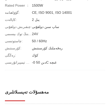
Rated Power ：
1500W
CE, ISO 9001, ISO 14001
گۇۋاھنامە:
2 يىل
كاپالەت:
ساپ سىن دولقۇنى
چىقىرىش دولقۇنى:
24V
توكداننىڭ توك بېسىمى:
50 / 60Hz
چاستوتىسى:
رەقەملىك كۆرسىتىش
كۆرسىتىش:
كۆك
رەڭگى:
-0 دىن 50C غىچە
مەشغۇلات تېمپېراتۇرىسى:
مەھسۇلات تەپسىلاتلىرى