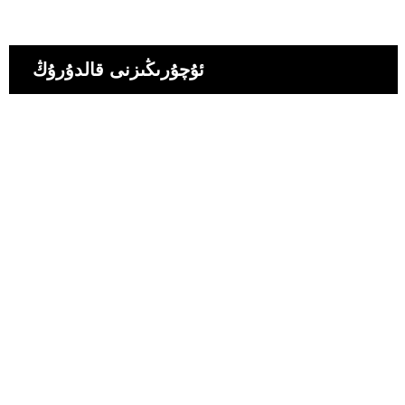
ئۇچۇرىڭىزنى قالدۇرۇڭ