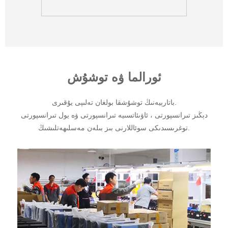
ئورالما ۋە توشۇش
باتارېيەنىڭ توشۇشقا بولغان تەلىپى يۇقىرى.
دېڭىز تىرانسپورتى ، ئاۋىئاتسىيە تىرانسپورتى ۋە يول تىرانسپورتى
توغرىسىدىكى سوئاللارنى بىز بىلەن مەسلىھەتلىشىڭ.