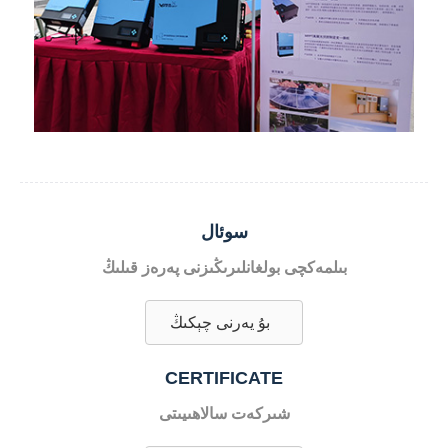
سوئال
بىلمەكچى بولغانلىرىڭىزنى پەرەز قىلىڭ
بۇ يەرنى چېكىڭ
CERTIFICATE
شىركەت سالاھىيىتى