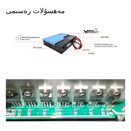
مەھسۇلات رەسىمى